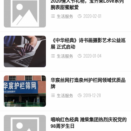
2020情人节礼物，宝齐莱Love系列
腕表甜蜜献爱
2020-02-01
生活服务
《中华经典》诗书画摄影艺术公益巡
展 正式启动
2020-01-04
生活服务
华宸丝网打造泉州护栏网领域优质品
牌
2019-12-28
生活服务
唱响红色经典 潍柴集团热烈庆祝党的
98周岁生日