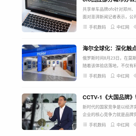
共享单车品牌ofo针对郑州、
面对澎湃新闻记者表示，公司只
手机数码
中红网
海尔全球化：深化触点
俄罗斯时间8月23日，在
随着该体验店落地，不仅有利
手机数码
中红网
CCTV-1《大国品
新时代的国家竞争是以经济
企业的核心竞争力就是品牌竞
手机数码
中红网