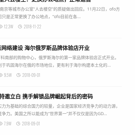
南京等城市办公室“人去楼空”的质疑做出回应。11月22日，ofo方
是正常更换了办公地点，“ofo目前在各...
12.3W
2018-11-22
网络建设 海尔俄罗斯品牌体验店开业
莫斯科南部的购物中心，俄罗斯海尔的第一家品牌体验店正式开业。
于巩固海尔在俄的市场地位，更有利于海尔构建本土化的...
9.5W
2018-09-01
牌》特邀立白 携手解锁品牌崛起背后的密码
实力为基础的综合国力的较量，企业是国家经济竞争力的动力源，
争力。美国之所以能成为“世界第一”并不仅仅是因为GD...
7.9W
2018-09-01