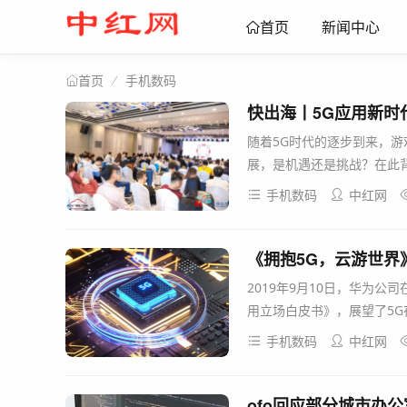
新闻中心
首页
手机数码
首页
快出海丨5G应用新时
随着5G时代的逐步到来，
展，是机遇还是挑战？在此背景
手机数码
中红网
《拥抱5G，云游世界
2019年9月10日，华为公
用立场白皮书》，展望了5G
手机数码
中红网
ofo回应部分城市办