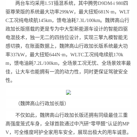
两台车均采用1.5T插混系统，其中腾势D9DM-i 980四
驱尊荣版的系统最大功率299kW，最大扭矩681N·m，WLT
C工况纯电续航145km，馈电油耗7.3L/100km。魏牌高山行
政加长版搭载的更是专为中大型新能源车设计的智能四驱
电混技术，独一无二的四挡位设计，实现三擎九模智能无
感切换，在账面数据上，魏牌高山行政加长版系统最大功
率337kW，最大扭矩644N·m，WLTC工况纯电续航170k
m，馈电油耗7.2L/100km，全场景工况无忧、全场景效率最
佳，让大车也能拥有一流的动力性，同时更保证驾驶安全
性。
（魏牌高山行政加长版）
不仅如此，魏牌高山行政加长版还拥有同级最佳三重
高强度笼式车身，全球首款通过中汽研“零甲醛”认证的MP
V，可全维度呵护全家用车安全，展现出极大的用车诚意。