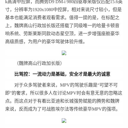
k高清中控屏，而腾势D9 DM-i 980四驱尊荣版仅匹配15.6英
寸，分辨率为1920x1080中控屏，相对来说尺寸较小，但是
基本也能满足消费者观看需求。值得一提的是，在标配之
上，魏牌高山行政加长版还搭载了同级唯一的哈曼卡顿音
响系统、劳斯莱斯同款动态星空顶，进一步增强座舱豪华
高级质感，为用户的豪华驾驶体验升维。
（魏牌高山行政加长版）
比驾控：一流动力是基础，安全才是最大的诚意
对于众多驾驶者来说，MPV的驾驶乐趣是“可望不可
即”的奢求，所以很多人在讨论MPV时会有意无意的忽略这
点。而这点对于有着比亚迪和长城强势赋能的腾势和魏牌
来说，反而成为了可战胜埃尔法等传统豪华MPV的强项。