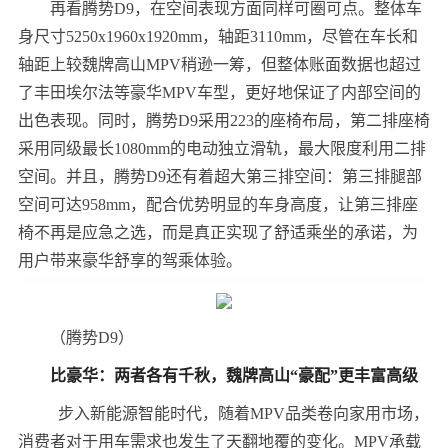
再看腾势D9，在空间表现方面同样可圈可点。整体车
身尺寸5250x1960x1920mm，轴距3110mm，尽管在车长和
轴距上较魏牌高山MPV稍逊一筹，但整体账面数据也超过
了丰田埃尔法等豪华MPV车型，更好地保证了内部空间的
出色表现。同时，腾势D9采用223的座椅布局，第二排座椅
采用同级最长1080mm的电动独立滑轨，最大限度利用二排
空间。并且，腾势D9还有着超大第三排空间：第三排腿部
空间可达958mm，配合优势明显的车身高度，让第三排座
椅不再是应急之选，而是真正实现了舒适乘坐的承诺，为
用户带来豪华舒享的驾乘体验。
（腾势D9）
比豪华：两者各有千秋，魏牌高山“豪配”更丰富高级
步入新能源智能时代，随着MPV品类卷向家用市场，
消费者对于用车需求也发生了天翻地覆的变化。MPV承载