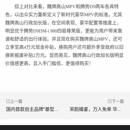
综上对比来看，魏牌高山MPV和腾势D9两车各具特
色，以出众实力重新定义了新时代豪华MPV的标准。尤其
魏牌高山行政加长版，在空间表现、豪华配置等维度上，
明显优于腾势D9DM-i 980四驱尊荣版，更能为用户带来靠
谱和舒适的出行体验。并且现在购买魏牌高山MPV，还可
立享至高4万元现金补贴，换购用户还可额外享受政府以旧
换新报废补贴2万元。显而易见，魏牌高山行政加长版明显
价值感更高，且入手门槛低，更值得购买！
上一篇
下一篇
国内首款自主品牌“基型车”来了！魏牌高山MPV迎来“超高端定制时代”
宋韵婚宴，万人免单 华莱士七夕推出《白蛇·浮生》联名活动