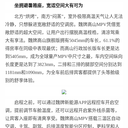
坐拥避暑雅座，宽适空间大有可为
北方“烘烤”，南方“闷蒸”，室外极限高温天气让人无法
冷静，只想躲进宽敞舒适的空调房。魏牌高山MPV凭借宽
敞舒适的超大空间，让用户出行摆脱高温桎梏，清凉驾乘
大有享法。魏牌高山旗舰版拥有5045mm的车长，61.1%的
得房率在同级中表现最优；而高山行政加长版车长更是达
到5405mm，成为全球量产MPV中尺寸之最，车内空间纵向
长度更是达到了3823mm，二排和三排的腿部空间分别达到
1181mm和1090mm，为全车前后排宾客都提供了头等舱级
别的舒享体验。
启程之前，可以通过魏牌新能源APP远程控车开启空
调，提前调节车舱温度，还可以远程开启紫外线杀菌等，
让宾客入座即有清爽享受。魏牌高山MPV搭载三温区自动
空调，主驾、副驾、后排温度智能分区控制，更科学和人