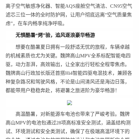
离子空气敏感净化器、智能AQS座舱空气清洁、CN95空气
滤芯三位一体的全时防护网，让用户彻底远离“空气质量焦
虑”，在车内畅享纯净呼吸。
无惧酷暑“烤”验，追风逐浪豪华畅游
想要在酷暑夏日拥有一段舒适无忧的旅程，车辆卓越
的机械素质也尤为关键。魏牌高山MPV全系标配智能电四
驱，动力澎湃，高效输出，让全家出行轻松全程零焦虑。
魏牌高山行政加长版还首搭Hi4智能四驱电混技术，兼顾各
种复杂路况和驾驶风格，不论是山间清风还是海边日落，
都能带用户稳稳奔赴，将避暑之旅进阶为豪华畅游！
高温酷暑，对新能源车电池也带来了严峻考验。魏牌
高山MPV的电池包通过28项高标准安全测试，涵盖结构测
试、环境测试和安全类测试，确保了在极端高温环境下的