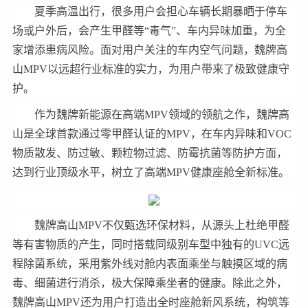
夏季高温出行，很多用户会担心车辆长期暴晒于停车
场或户外后，会产生甲醛等“毒气”、车内异味加重，为全
家增添患病风险。面对用户关注的车内空气问题，魏牌高
山MPV以远超行业标准的实力，为用户带来了极致健康守
护。
作为魏牌新能源在高端MPV领域的领航之作，魏牌高
山是全球首款通过零甲醛认证的MPV，在车内异味和VOC
物质散发、防过敏、颗粒物过滤、防霉抗菌等防护方面，
达到行业顶级水平，树立了高端MPV健康座舱全新标准。
魏牌高山MPV不仅甄选环保材料，从源头上杜绝甲醛
等有害物质的产生，同时搭载同级别车型中独有的UVC远
程除菌系统，采用紫外线对舱内表面乘坐与触摸区域的病
毒、细菌进行消杀，极大保障乘坐者的健康。除此之外，
魏牌高山MPV还为用户打造出全时座舱新风系统，构筑等