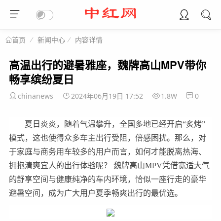
新闻中心
内容详情
首页
高温出行的避暑雅座，魏牌高山MPV带你
畅享缤纷夏日
chinanews
2024年06月19日 17:52
1.8W
0
夏日炎炎，随着气温攀升，全国多地已经开启“炙烤”
模式，这也使得众多车主出行受阻，倍感困扰。那么，对
于家庭与商务用车较多的用户而言，如何才能脱离热海、
拥抱清爽宜人的出行体验呢？ 魏牌高山MPV凭借宽适大气
的舒享空间与健康纯净的车内环境，恰似一座行走的豪华
避暑空间，成为广大用户夏季畅爽出行的最优选。