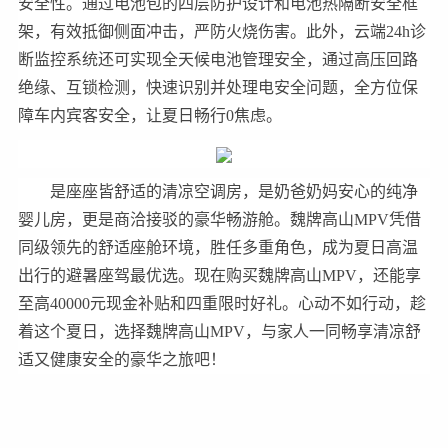
安全性。通过电池包的四层防护设计和电池热隔断安全框
架，有效抵御侧面冲击，严防火烧伤害。此外，云端24h诊
断监控系统还可实现全天候电池管理安全，通过高压回路
绝缘、互锁检测，快速识别并处理电安全问题，全方位保
障车内宾客安全，让夏日畅行0焦虑。
是座座皆舒适的清凉空调房，是奶爸奶妈安心的纯净
婴儿房，更是商洽接驳的豪华畅游舱。魏牌高山MPV凭借
同级领先的舒适座舱环境，胜任多重角色，成为夏日高温
出行的避暑座驾最优选。现在购买魏牌高山MPV，还能享
至高40000元现金补贴和四重限时好礼。心动不如行动，趁
着这个夏日，选择魏牌高山MPV，与家人一同畅享清凉舒
适又健康安全的豪华之旅吧！