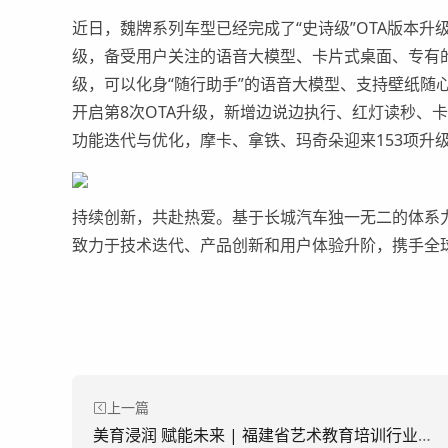
近日，
魏牌系列车型已经完成了“史诗级”
OTA
版本升
级，备受用户关注的语音大模型、卡片式桌面、专有的
级，可以化身
“随行助手”
的语音大模型、支持壁纸随
开启第8次OTA升级，新增边说边执行、红灯读秒、卡
功能迭代与优化，摩卡、拿铁、玛奇朵迎来153项升
持续创新，共赴热爱。基于长城汽车独一无二的
体系
致力于技术
迭代、产品
创新和用户体验
升阶
，
携手全
上一篇
美育浸润 赋能未来 | 福建省艺术教育培训行业发展交流会圆满结束