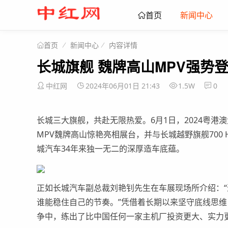
新闻中心
首页
新闻中心
内容详情
首页
长城旗舰 魏牌高山MPV强势登
中红网
2024年06月01日 21:43
1.5W
0
长城三大旗舰，共赴无限热爱。6月1日，2024粤
MPV魏牌高山惊艳亮相展台，并与长城越野旗舰700 
城汽车34年来独一无二的深厚造车底蕴。
正如长城汽车副总裁刘艳钊先生在车展现场所介绍：
谁能稳住自己的节奏。”凭借着长期以来坚守底线思
争中，练出了比中国任何一家主机厂投资更大、实力更