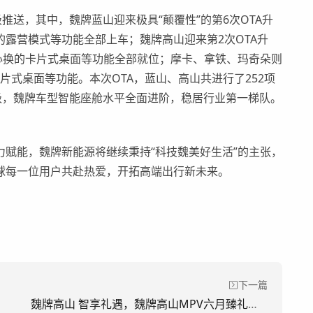
级推送
，
其中，魏牌蓝山迎来极具“颠覆性”的第6次OTA升
露营模式等功能全部上车；魏牌高山迎来第2次OTA升
心换的卡片式桌面等功能全部就位；摩卡、拿铁、玛奇朵则
片式桌面等功能。本次OTA，蓝山、高山共进行了252项
级，魏牌车型智能座舱水平全面进阶，稳居行业第一梯队。
力
赋能
，魏牌新能源将继续
秉持“科技魏美好生活”的主张，
球每一位用户共赴热爱，开拓高端出行新未来。
下一篇
魏牌高山 智享礼遇，魏牌高山MPV六月臻礼加磅来袭