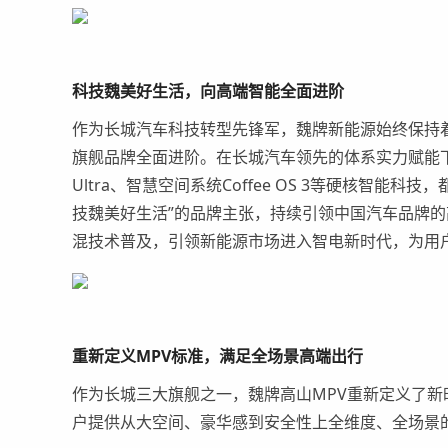
科技魏美好生活
，向
高端智能全面进阶
作为长城汽车科技转型先锋军，魏牌新能源始终保持着A
旗舰品牌全面进阶。在长城汽车领先的体系实力赋能
Ultra、
智慧空间系统
Coffee OS 3
等
硬核智能科技，
技魏美好生活”的品牌主张，持续引领中国汽车品牌的
混技术普及，引领新能源市场进入智电新时代，为用
重新定义MPV标准，满足全场景高端出行
作为长城三大旗舰之一
，魏牌高山MPV
重新定义了新
户
提供从
大空间
、豪华感到
安全性上全维度、全场景