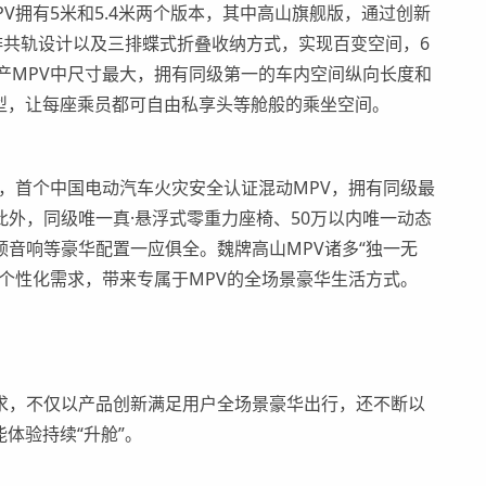
PV
拥有
5米
和
5.4米
两个版本，其中高山旗舰版，通过创新
排共轨设计以及三排蝶式折叠收纳方式
，
实现百变空间
，
6
产MPV中尺寸最大，拥有同级第一的车内空间纵向长度和
车型，让每座乘员都可自由私享头等舱般的乘坐空间。
，首个中国电动汽车火灾安全认证混动MPV，拥有同级最
外，同级唯一真·悬浮式零重力座椅、50万以内唯一动态
音响等豪华配置一应俱全。魏牌高山MPV诸多“独一无
个性化需求，带来专属于MPV的全场景
豪华
生活方式。
求，不仅以产品创新满足用户全场景豪华出行，还不断以
体验持续“升舱”。