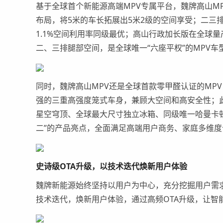
基于
全球首个新能源高端MPV专属平台
，魏牌高山
M
布局，将
5米的车长
拓展出
5米2
级
的空间享受
；
二三
1.1%
空间利用率同级最优；高山行政加长版在全球量
二、三排腿部空间，是全球唯一“六座平权”的MPV
同时，魏牌高山MPV还是全球首款零甲醛认证的
MPV
强的三重高强度笼式车身，兼顾大空间和高安全性；此
星空穹顶、全球最大尺寸独立冰箱、同级唯一哈曼卡顿
二”的产品亮点，全面满足
高端
用户
商务
、
家庭
多维度
史诗级
OTA升级，以技术迭代焕新用户体验
魏牌新能源始终坚持以用户为中心，充分挖掘用户需
技术迭代，焕新用户体验，通过高频
OTA
升级，让智能