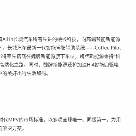
ll in长城汽车所有先进的硬核科技，向高端智能新能源
下，
长城汽车最新一代
智能驾驶辅助
系统——Coffee Pilot
都
将率先搭载在魏牌新能源旗下车型。
魏牌新能源秉持“科
高端化之路。
同时，魏牌新能源还将加速Hi
4
智能四驱电
户的美好出行
生活
加码。
时代MPV的市场标准
，以多项全球唯一、同级第一
，
为用
的
解决方案
。