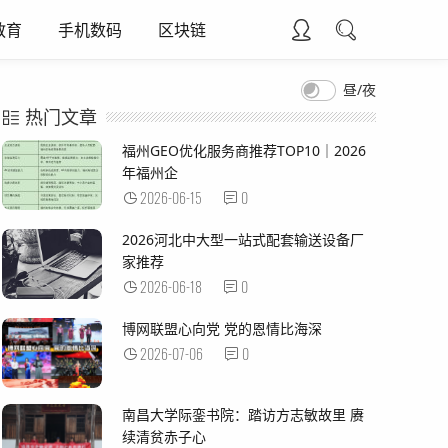
教育
手机数码
区块链
昼/夜
热门文章
福州GEO优化服务商推荐TOP10｜2026
年福州企
2026-06-15
0
2026河北中大型一站式配套输送设备厂
家推荐
2026-06-18
0
博网联盟心向党 党的恩情比海深
2026-07-06
0
南昌大学际銮书院：踏访方志敏故里 赓
续清贫赤子心