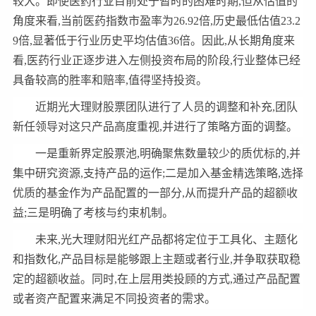
较大。即使医药行业目前处于暂时的困难时期,但从估值的
角度来看,当前医药指数市盈率为26.92倍,历史最低估值23.2
9倍,显著低于行业历史平均估值36倍。因此,从长期角度来
看,医药行业正逐步进入左侧投资布局的阶段,行业整体已经
具备较高的胜率和赔率,值得坚持投资。
近期光大理财股票团队进行了人员的调整和补充,团队
新任领导对这只产品高度重视,并进行了策略方面的调整。
一是重新界定股票池,明确聚焦数量较少的质优标的,并
集中研究资源,支持产品的运作;二是加入基金精选策略,选择
优质的基金作为产品配置的一部分,从而提升产品的超额收
益;三是明确了考核与约束机制。
未来,光大理财阳光红产品都将定位于工具化、主题化
和指数化,产品目标是能够跟上主题或者行业,并争取获取稳
定的超额收益。同时,在上层用类投顾的方式,通过产品配置
或者资产配置来满足不同投资者的需求。