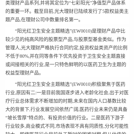
类理财产品系列,并将其定位为“七彩阳光”净值型产品体系
的重要一环。截至目前,光大理财已陆续发行了5款权益类主
题产品,在理财公司中数量排名第一。
“阳光红卫生安全主题精选”(EW0010)是理财产品中比
较少见的纯高风险的股票型产品,与股票型基金类似。作为
管理人,光大理财严格执行合同约定,投资权益类资产的比例
不低于80%,并在同等条件下优先投资于卫生安全主题直接
或间接相关的行业,是一只特色鲜明的以医药卫生为主题的
权益型理财产品。
“阳光红卫生安全主题精选”(EW0010)积极聚焦于医药
行业,原因有二:一是目前我国逐步进入老龄化社会,出于对医
疗行业总体需求不断增加的时期,未来在国内人口基数比较
大的背景下,行业发展空间依然广阔,医药行业未来仍是具备
“坡长雪厚”特点的、有投资价值的行业。二是医药下游子
行业较多,商业模式不同,市场表现不具有同质性,分化可能性