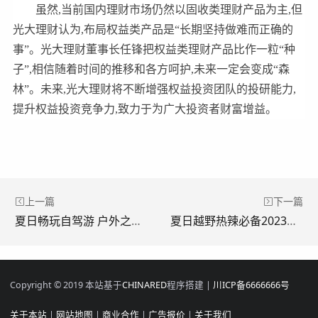
虽然,当前国内理财市场仍然以固收类理财产品为主,但
光大理财认为,布局权益类产品是“长期坚持做难而正确的
事”。光大理财董事长任锋把权益类理财产品比作一粒“种
子”,相信随着时间的推移和各方呵护,未来一定会变成“森
林”。未来,光大理财将不断增强权益投资团队的投研能力,
提升权益投资竞争力,致力于为广大投资者财富增益。
上一篇
下一篇
夏日畅玩自驾游 户外之王山海炮以硬核实力邀你高能启程
夏日越野热辣必备2023款越野炮 发烧级装备让你感受挑战与征服的乐趣
Copyright © 2019 本站基于
CHINARED
程序搭建 |
川ICP备6666666号
关于本站
|
网站地图
|
商业合作
|
广告报价
|
关于我们