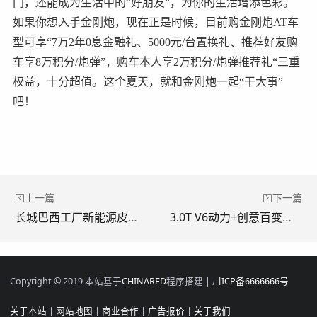
门，还能成为生活中的“好朋友”，为你的生活增添色彩。
如果你想入手金刚炮，现在正是时候，目前购金刚炮AT车
型可享“7万2年0息金融礼、5000元/台置换礼、推荐好友购
车享8万积分/炮弹”，购车本人享2万积分/炮弹推荐礼“三重
权益，十分超值。这个夏天，就和金刚炮一起“干大事”
吧！
上一篇
下一篇
长城巴西工厂新能源皮卡项目启动 长城炮全球化布局持续深化
3.0T V6动力+创意百变货箱 山海炮以极致实力玩转圈层文化
Copyright © 2019 本站基于
CHINARED
程序搭建 |
川ICP备6666666号
关于本站
|
网站地图
|
商业合作
|
广告报价
|
关于我们