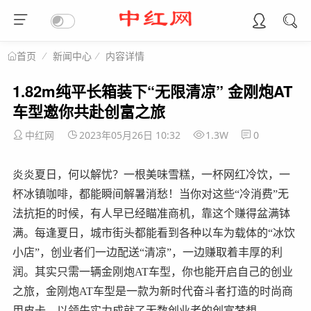
新闻中心
内容详情
首页
1.82m纯平长箱装下“无限清凉” 金刚炮AT
车型邀你共赴创富之旅
中红网
2023年05月26日 10:32
1.3W
0
炎炎夏日，何以解忧？一根美味雪糕，一杯网红冷饮，一
杯冰镇咖啡，都能瞬间解暑消愁！当你对这些“冷消费”无
法抗拒的时候，有人早已经瞄准商机，靠这个赚得盆满钵
满。每逢夏日，城市街头都能看到各种以车为载体的“冰饮
小店”，创业者们一边配送“清凉”，一边赚取着丰厚的利
润。其实只需一辆金刚炮AT车型，你也能开启自己的创业
之旅，金刚炮AT车型是一款为新时代奋斗者打造的时尚商
用皮卡，以领先实力成就了无数创业者的创富梦想。