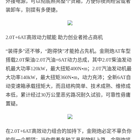
外接电源，可以彻底照亮整个货箱，方便你夜间经营或者
装卸车，别提有多便捷。
2.0T+6AT高效动力赋能 助力创业者抢占商机
“装得多”还不够，“跑得快”才能抢占先机。金刚炮AT车型
搭载2.0T柴油/2.0T汽油+6AT动力总成，其中2.0T柴油发动
机最大功率120kW，最大扭矩400N•m；2.0T汽油发动机最
大功率140kW，最大扭矩360N•m，动力充沛；全新6AT自
动变速箱承载扭矩大，而且结构简单、技术成熟、维修成
本低，累计经过30万公里恶劣路况耐久试验，可靠性毋庸
置疑。
在2.0T+6AT高效动力组合的加持下，金刚炮必定不辜负你
的每一个期望：当你载着各种工具和物料上路，金刚炮将