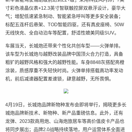
寸彩色液晶仪表+12.3英寸智联触控屏双悬浮设计，豪华大
气；增配低速紧急制动、智能紧急呼叫等更多安全装备；
标配五连杆后悬架、TOD智能四驱，还有真皮座椅、
50W
无线快充
、全自动泊车
等配置，舒适性媲美同级SUV。
车展当天，长城炮还带来个性化共创车型——火弹单排。
该车型为长城炮与越野改装品牌中国顶火合力打造，具备
粗犷的越野风格和强大的越野性能。车身8848灰搭配亮橙
涂装，质感厚重不失轻快时尚。火弹单排搭载高功率发动
机，前后减速器配置差速锁，肆意越野，无所畏惧。
4月19日，长城炮品牌新物种发布会即将举行，揭晓更多长
城炮品牌新技术、新物种、新产品重磅信息。此外，还有
龙弹、2023款商用炮、山海炮旅居车等高价值皮卡产品也
将同步展出；品牌2.0战略持续落地，用户运营体系全面进