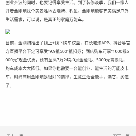
创业奔波的同时，也要记得享受生活。到了装修淡季，我们一家人
开着金刚炮找个美景胜地去烧烤、钓鱼。金刚炮能够完美满足户外
生活需求，可以说，是真正的家庭万能车。
目前，金刚炮推出了线上+线下购车权益，在长城炮APP、抖音等官
方直播平台下定可享受“9.9抵500”抵扣券；到店购车可享“1000抵6
000元”现金优惠，还有至高7万24期0息金融礼、5000元置换礼，
购车成本大大降低。如果你也需要一台能创业、能生活的万能皮卡
车，时尚商用金刚炮是很好的选择，生意生活全能手，选它，买值
了。