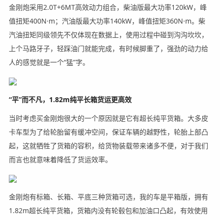
金刚炮采用2.0T+6MT高效动力组合，柴油版最大功率120kW，峰
值扭矩400N·m；汽油版最大功率140kW，峰值扭矩360N·m。柴
汽油扭矩同级领先不仅体现在数据上，使用过程中碰到沟沟坎坎，
上个马路牙子，轻踩油门就能完成，有时候脚重了，强劲的动力给
人的感觉就是一个“猛”字。
“平”而不凡，1.82m纯平长箱货运更高效
当时考虑买金刚炮很大的一个原因就是它有超长纯平货箱。大多皮
卡车型为了给轮胎留有缓冲空间，保证车辆的越野性，轮胎上部凸
起，这就牺牲了货箱的容积，给货物装载带来诸多不便，对于我们
而言也就意味着降低了货运效率。
金刚炮有标箱、长箱、平底三种货箱可选，我的车是平箱版，拥有
1.82m超长纯平货箱，货箱内没有轮毂包和加油口凸起，有效使用