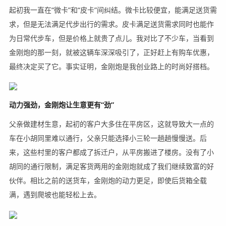
起初我一直在“微卡”和“皮卡”间纠结。微卡比较便宜，能满足送货需
求，但是无法满足代步出行的需求。皮卡满足送货需求同时也能作
为日常代步车，但是价格上就贵了点儿。我对比了不少车，当看到
金刚炮的那一刻，就被这辆车深深吸引了，正好赶上有购车优惠，
最终决定买了它。事实证明，金刚炮是我创业路上的时尚好搭档。
动力强劲，金刚炮让生意更有“劲”
父亲做建材生意，起初的客户大多住在平房区，这就导致大一点的
车在小胡同里难以通行，父亲只能选择小三轮一趟趟慢慢送。后
来，这些村里的客户都成了拆迁户，从平房搬进了楼房。没有了小
胡同的通行限制，满足客货两用的金刚炮就成了我们继续致富的好
伙伴。相比之前的送货车，金刚炮的动力更足，即使后货箱全载
满，遇到爬坡也能轻松上去。