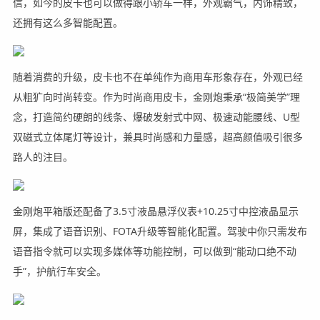
信，如今的皮卡也可以做得跟小轿车一样，外观霸气，内饰精致，
还拥有这么多智能配置。
随着消费的升级，皮卡也不在单纯作为商用车形象存在，外观已经
从粗犷向时尚转变。作为时尚商用皮卡，金刚炮秉承“极简美学”理
念，打造简约硬朗的线条、爆破发射式中网、极速动能腰线、U型
双磁式立体尾灯等设计，兼具时尚感和力量感，超高颜值吸引很多
路人的注目。
金刚炮平箱版还配备了3.5寸液晶悬浮仪表+10.25寸中控液晶显示
屏，集成了语音识别、FOTA升级等智能化配置。驾驶中你只需发布
语音指令就可以实现多媒体等功能控制，可以做到“能动口绝不动
手”，护航行车安全。