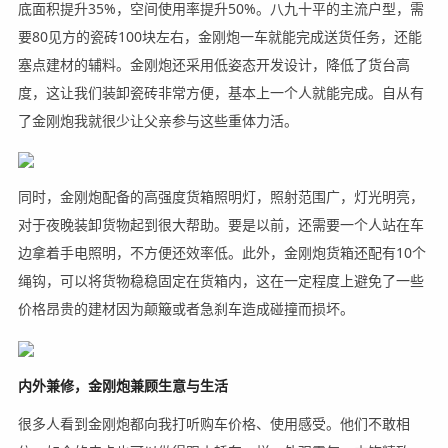
底面积提升35%，空间使用率提升50%。八九十平的主流户型，需
要80见方的瓷砖100块左右，金刚炮一车就能完成送货任务，还能
塞点建材的辅料。金刚炮还采用低姿态开发设计，降低了货台高
度，这让我们装卸瓷砖非常方便，基本上一个人就能完成。自从有
了金刚炮我就很少让父亲参与这些重体力活。
同时，金刚炮配备的高强度货箱照明灯，照射范围广，灯光明亮，
对于夜晚装卸货物起到很大帮助。要是以前，还需要一个人站在车
边拿着手电照明，不方便还效率低。此外，金刚炮货箱还配有10个
绳钩，可以将货物稳稳固定在货箱内，这在一定程度上避免了一些
价格昂贵的建材因为颠簸或者急刹车造成碰撞而损坏。
内外兼修，金刚炮兼顾生意与生活
很多人看到金刚炮都向我打听购车价格、使用感受。他们不敢相