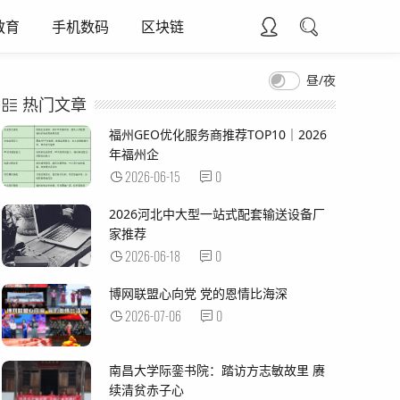
教育
手机数码
区块链
昼/夜
热门文章
福州GEO优化服务商推荐TOP10｜2026
年福州企
2026-06-15
0
2026河北中大型一站式配套输送设备厂
家推荐
2026-06-18
0
博网联盟心向党 党的恩情比海深
2026-07-06
0
南昌大学际銮书院：踏访方志敏故里 赓
续清贫赤子心