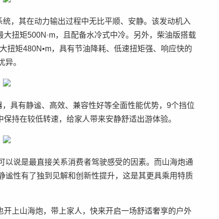
T动力系统，其在动力输出过程中无比平顺、安静。该发动机入
，最大扭矩500N·m，且配备水冷式中冷。另外，柴油版搭载
，最大扭矩480N•m，具有节油降耗、低速扭矩强、响应快的
优异。
器，具有静谧、高效、兼容性好等全面性能优势，9个挡位
中保持在较低转速，给家人带来安静舒适出游体验。
H可以说是最直接关系消费者驾驶感受的因素。而山海炮通
H静谧性有了独到见解和创新性提升，这是其更具乘用特质
也开上山海炮，带上家人，快来开启一场舒适奢享的户外