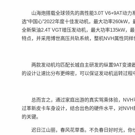
山海炮搭载全球领先的高性能3.0T V6+9A
选“中国心”2022年度十佳发动机，最大功率260kW
全新柴油2.4T VGT增压发动机，最大功率135kW
特点，并采用博世高压共轨系统，整机NVH属性同样
两款发动机均匹配长城自主研发的纵置9AT变速
的设计让速比分布更绵密，可以保证发动机运转过程
总而言之，通过家庭出游的真实驾乘体验，NV
过革新皮卡车身设计，结合出色的硬件水平，对NV
的关键。
迟日江山丽，春风花草香。不负春日好时光，你