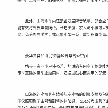
此外，山海炮车内还配备双层隔音玻璃，配合全
能有效将外界声音隔绝。长途出游，家人与小孩可以
谈，免受外界滋扰；或玩累小憩一番，重新积蓄能量
豪华装备加持 打造静谧奢华驾乘空间
携带一家老小户外畅游，舒适的车内空间始终能
尽享至臻的豪华座舱同时，还通过贴心而实用的配置
山海炮的座椅具有媲美航空座椅的侧翼支撑及包
不仅照顾到了主驾和副驾的体验感，也充分考虑到了
的4+2+4分块模式设计，两侧座椅可电动滑移，保证