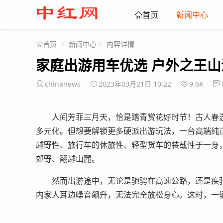
新闻中心
首页
新闻中心
内容详情
首页
家庭出游用车优选 户外之王
chinanews
2023年03月21日 10:22
9.6K
人间芳菲三月天，恰是踏青赏花好时节！古人春
多元化。但想要解锁更多硬派出游玩法，一台高端纯
越野性、旅行车的休旅性、轻型货车的装载性于一身
郊野、翻越山麓。
然而出游途中，无论是驰骋在高速公路，还是疾
内家人耳边噪音飙升，无法完全放松身心。这时，一