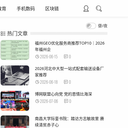
教育
手机数码
区块链
昼/夜
热门文章
福州GEO优化服务商推荐TOP10｜2026
年福州企
2026-06-15
0
2026河北中大型一站式配套输送设备厂
家推荐
2026-06-18
0
博网联盟心向党 党的恩情比海深
2026-07-06
0
南昌大学际銮书院：踏访方志敏故里 赓
续清贫赤子心