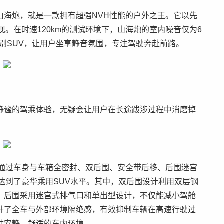
山海炮，就是一款拥有超强NVH性能的户外之王。它以先
。在时速120km的测试环境下，山海炮的室内噪音仅为6
同级别SUV，让用户坐享静音氛围，专注驾驶奔赴前路。
静谧的驾乘体验，无疑会让用户在长途跋涉过程中消磨掉
，通过车身与车箱全密封、双后围、安全带后移、后围迷宫
达到了豪华乘用SUV水平。其中，双后围设计利用双层钢
。后围采用迷宫式排气口和单出型设计，不仅能减小驾舱
升了全车与外部环境隔绝感，有效抑制车辆在高速行驶过
供安静、舒适的车内环境。