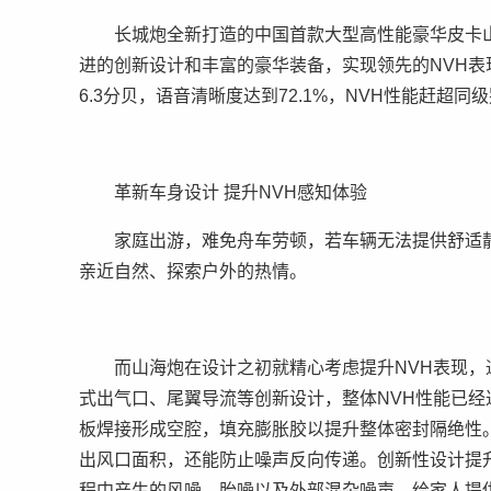
长城炮全新打造的中国首款大型高性能豪华皮卡
进的创新设计和丰富的豪华装备，实现领先的NVH表现
6.3分贝，语音清晰度达到72.1%，NVH性能赶超
革新车身设计 提升NVH感知体验
家庭出游，难免舟车劳顿，若车辆无法提供舒适
亲近自然、探索户外的热情。
而山海炮在设计之初就精心考虑提升NVH表现
式出气口、尾翼导流等创新设计，整体NVH性能已经
板焊接形成空腔，填充膨胀胶以提升整体密封隔绝性
出风口面积，还能防止噪声反向传递。创新性设计提
程中产生的风噪、胎噪以及外部混杂噪声，给家人提